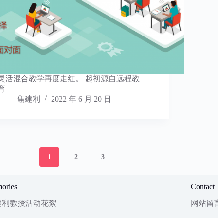
灵活混合教学再度走红。 起初源自远程教
育…
焦建利
2022 年 6 月 20 日
1
2
3
ories
Contact
建利教授活动花絮
网站留