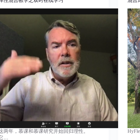
弹性混合教学之双时在线学习
混合
这两年，慕课和慕课研究开始回归理性。
​HyF
它…