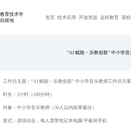
跳
过
教育技术学
内
首页
技术应用
开放资源
远程教育
课程
自留地
容
“AI 赋能・乐教创新” 中小
工作坊主题：“AI 赋能・乐教创新” 中小学音乐教师工作坊方
时长：3小时（180分钟）
对象：中小学音乐教师（30人以内效果最佳）
形式：讲练结合，每人需带笔记本电脑/平板和手机