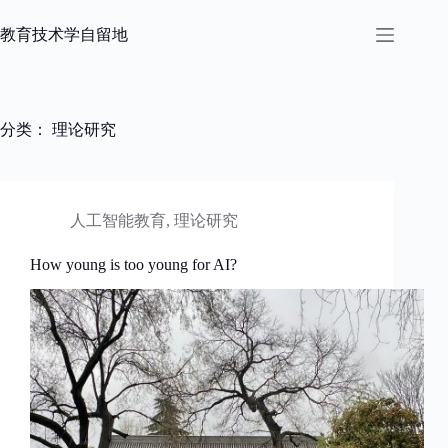
跳
过
教育技术学自留地
内
容
分类：
理论研究
人工智能教育
,
理论研究
How young is too young for AI?