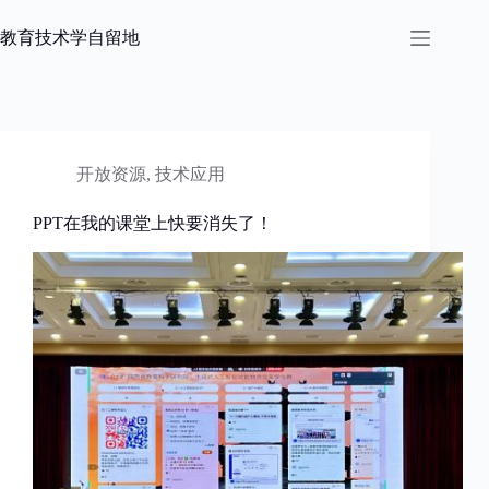
跳
过
教育技术学自留地
内
容
开放资源
,
技术应用
PPT在我的课堂上快要消失了！