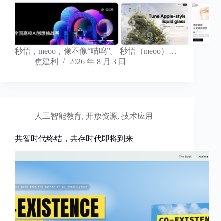
秒悟，meoo，像不像“喵呜”。 秒悟（meoo）…
焦建利
2026 年 8 月 3 日
人工智能教育
,
开放资源
,
技术应用
共智时代终结，共存时代即将到来