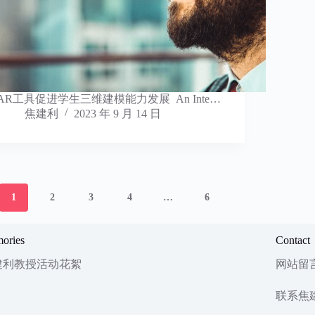
AR工具促进学生三维建模能力发展 An Inte…
焦建利
2023 年 9 月 14 日
1
2
3
4
…
6
ories
Contact
建利教授活动花絮
网站留
联系焦