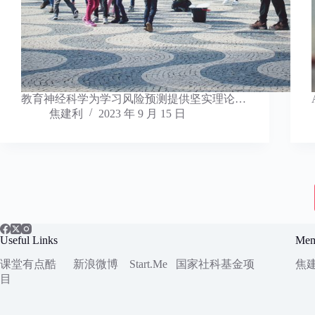
教育神经科学为学习风险预测提供坚实理论…
焦建利
2023 年 9 月 15 日
Useful Links
Mem
课堂有点酷
新浪微博
Start.Me
国家社科
基金项
焦
目