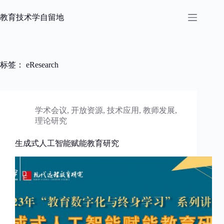
跳
过
教育技术学自留地
内
容
标签：
eResearch
学术会议
,
开放资源
,
技术应用
,
教师发展
,
理论研究
生成式人工智能赋能教育研究