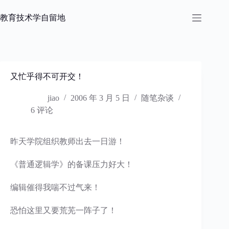
跳
过
教育技术学自留地
内
容
又忙乎得不可开交！
jiao
2006 年 3 月 5 日
随笔杂谈
6 评论
昨天学院组织教师出去一日游！
《普通逻辑学》的备课压力好大！
编辑催得我喘不过气来！
恐怕这里又要荒芜一阵子了！