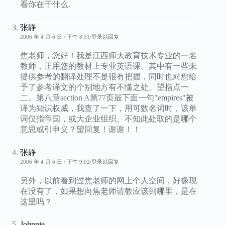
看你在干什么.
张静
2006 年 4 月 6 日 / 下午 8:51
登录以回复
焦老师，您好！我是江西师大教育技术专业的一名
教师，正用您的教材上专业英语课。其中有一些未
提供参考的翻译处理不是很有把握，同时也对您给
予了参考译文的个别地方有不懂之处。望指点一
二。第八章section A第77页最下面一句"empires"被
译为知识权威，我查了一下，用可数名词时，该单
词仅指帝国，或大企业组织。不知此处取的是哪个
意思或引申义？望回复！谢谢！！
张静
2006 年 4 月 6 日 / 下午 9:02
登录以回复
另外，以前看到过焦老师的网上个人空间，好像现
在没有了，如果想向焦老师请教应该到哪里，是在
这里吗？
Johnnie