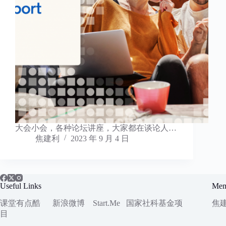
​大会小会，各种论坛讲座，大家都在谈论人…
焦建利
2023 年 9 月 4 日
Useful Links
Mem
课堂有点酷
新浪微博
Start.Me
国家社科
基金项
焦
目