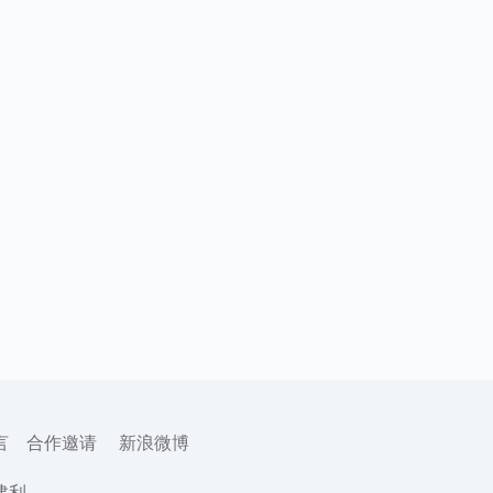
言
合作邀请
新浪微博
建利