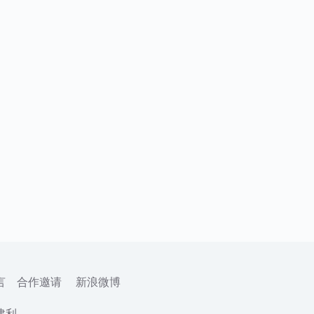
言
合作邀请
新浪微博
建利