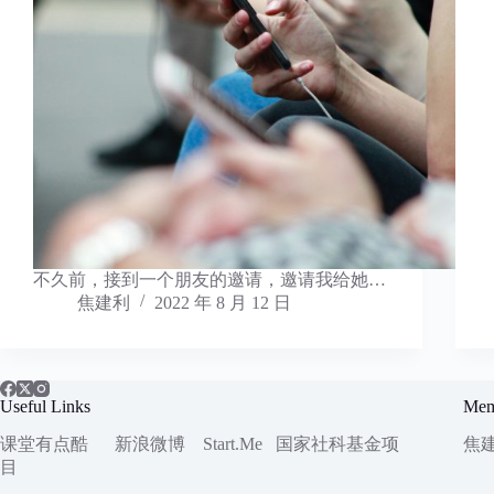
不久前，接到一个朋友的邀请，邀请我给她…
焦建利
2022 年 8 月 12 日
Useful Links
Mem
课堂有点酷
新浪微博
Start.Me
国家社科
基金项
焦
目