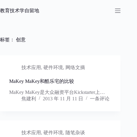
跳
过
教育技术学自留地
内
容
标签：
创意
技术应用
,
硬件环境
,
网络文摘
MaKey MaKey和酷乐宅的比较
MaKey MaKey是大众融资平台Kickstarter上…
焦建利
2013 年 11 月 11 日
一条评论
技术应用
,
硬件环境
,
随笔杂谈