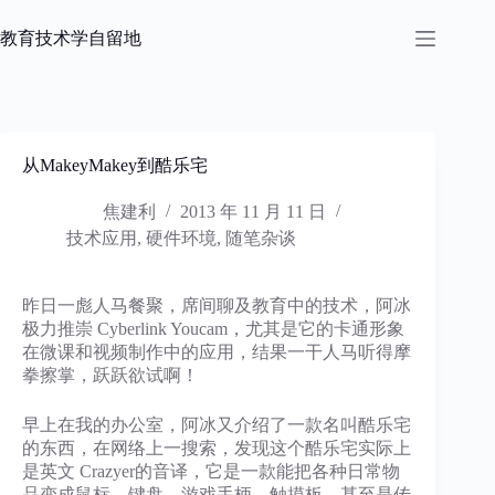
跳
过
教育技术学自留地
内
容
从MakeyMakey到酷乐宅
焦建利
2013 年 11 月 11 日
技术应用
,
硬件环境
,
随笔杂谈
昨日一彪人马餐聚，席间聊及教育中的技术，阿冰
极力推崇 Cyberlink Youcam，尤其是它的卡通形象
在微课和视频制作中的应用，结果一干人马听得摩
拳擦掌，跃跃欲试啊！
早上在我的办公室，阿冰又介绍了一款名叫酷乐宅
的东西，在网络上一搜索，发现这个酷乐宅实际上
是英文 Crazyer的音译，它是一款能把各种日常物
品变成鼠标、键盘、游戏手柄、触摸板、甚至是传