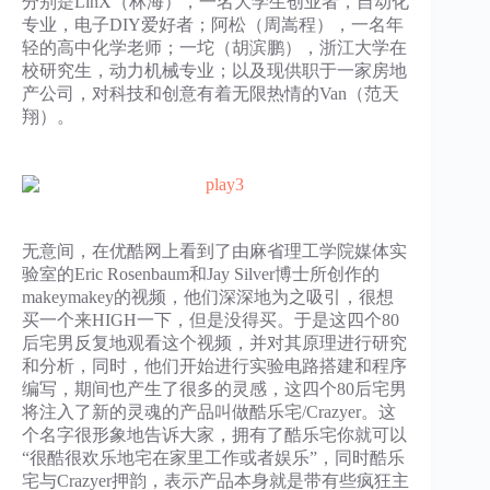
分别是LinX（林海），一名大学生创业者，自动化
专业，电子DIY爱好者；阿松（周嵩程），一名年
轻的高中化学老师；一坨（胡滨鹏），浙江大学在
校研究生，动力机械专业；以及现供职于一家房地
产公司，对科技和创意有着无限热情的Van（范天
翔）。
无意间，在优酷网上看到了由麻省理工学院媒体实
验室的Eric Rosenbaum和Jay Silver博士所创作的
makeymakey的视频，他们深深地为之吸引，很想
买一个来HIGH一下，但是没得买。于是这四个80
后宅男反复地观看这个视频，并对其原理进行研究
和分析，同时，他们开始进行实验电路搭建和程序
编写，期间也产生了很多的灵感，这四个80后宅男
将注入了新的灵魂的产品叫做酷乐宅/Crazyer。这
个名字很形象地告诉大家，拥有了酷乐宅你就可以
“很酷很欢乐地宅在家里工作或者娱乐”，同时酷乐
宅与Crazyer押韵，表示产品本身就是带有些疯狂主