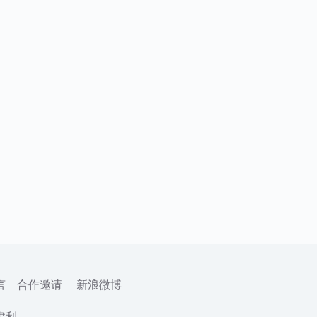
言
合作邀请
新浪微博
建利