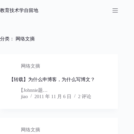
跳
过
教育技术学自留地
内
容
分类：
网络文摘
网络文摘
【转载】为什么申博客，为什么写博文？
【Johnnie题…
jiao
2011 年 11 月 6 日
2 评论
网络文摘