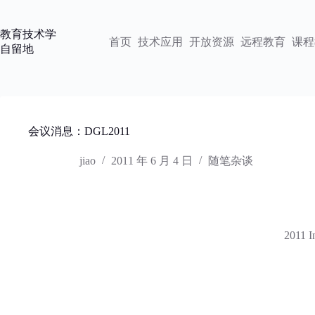
跳
过
教育技术学
内
首页
技术应用
开放资源
远程教育
课程
自留地
容
会议消息：DGL2011
jiao
2011 年 6 月 4 日
随笔杂谈
2011 I