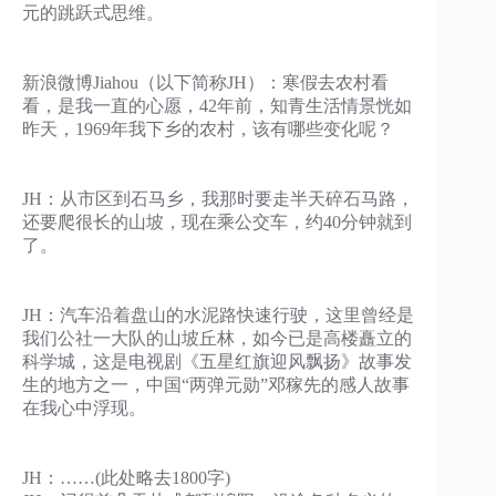
元的跳跃式思维。
新浪微博Jiahou（以下简称JH）：寒假去农村看
看，是我一直的心愿，42年前，知青生活情景恍如
昨天，1969年我下乡的农村，该有哪些变化呢？
JH：从市区到石马乡，我那时要走半天碎石马路，
还要爬很长的山坡，现在乘公交车，约40分钟就到
了。
JH：汽车沿着盘山的水泥路快速行驶，这里曾经是
我们公社一大队的山坡丘林，如今已是高楼矗立的
科学城，这是电视剧《五星红旗迎风飘扬》故事发
生的地方之一，中国“两弹元勋”邓稼先的感人故事
在我心中浮现。
JH：……(此处略去1800字)