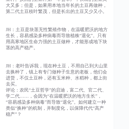
大又多；但是，如果用本地当年长的土豆再做种，
第二代土豆枝叶繁茂，但是长出的土豆又少又小。
JH：土豆是块茎无性繁殖作物，在温暖肥沃的地方
生长，容易感染多种病毒而导致植株“退化”。只有
用高寒地区生命力强的土豆做种，才能形成地下块
茎的高产稳产。
JH：老叶告诉我，现在种土豆，不用自己到大山里
去换种了，镇上有专门做种子生意的老板，他们会
进货，不仅土豆种，还有玉米种、水稻种，都上街
去买。
评论：农民“土豆哲学”的启迪，富二代、官二代、
学二代……，会因为“在温暖肥沃的地方生长”，
“容易感染多种病毒”而导致“退化”。如何建立一种
类似“换种”的机制，并制度化，以保障代代“高产
稳产”？