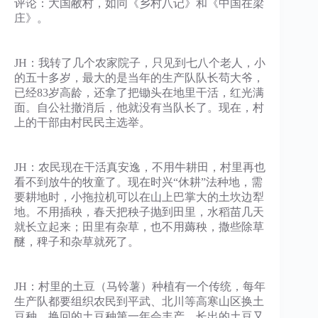
评论：大国敝村，如同《乡村八记》和《中国在梁
庄》。
JH：我转了几个农家院子，只见到七八个老人，小
的五十多岁，最大的是当年的生产队队长苟大爷，
已经83岁高龄，还拿了把锄头在地里干活，红光满
面。自公社撤消后，他就没有当队长了。现在，村
上的干部由村民民主选举。
JH：农民现在干活真安逸，不用牛耕田，村里再也
看不到放牛的牧童了。现在时兴“休耕”法种地，需
要耕地时，小拖拉机可以在山上巴掌大的土坎边犁
地。不用插秧，春天把秧子抛到田里，水稻苗几天
就长立起来；田里有杂草，也不用薅秧，撒些除草
醚，稗子和杂草就死了。
JH：村里的土豆（马铃薯）种植有一个传统，每年
生产队都要组织农民到平武、北川等高寒山区换土
豆种。换回的土豆种第一年会丰产，长出的土豆又