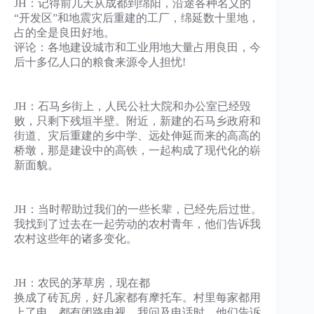
JH：记得前几天从成都到绵阳，沿途各种名义的
“开发区”和地震灾后重建的工厂，绵延数十里地，
占的全是良田好地。
评论：各地建设城市和工业用地大量占用良田，今
后十多亿人口的粮食来源令人担忧!
JH：石马乡街上，人民公社大院和办公室已经毁
败，只剩下残垣半壁。附近，新建的石马乡政府和
街道、灾后重建的乡中学、远处伸延而来的高高的
桥墩，那是建设中的高铁，一起构成了现代化的崭
新面貌。
JH：当时帮助过我们的一些长辈，已经先后过世。
我找到了过去在一起劳动的农村青年，他们告诉我
农村这些年的诸多变化。
JH：农民的茅草房，现在都
换成了砖瓦房，好几家都有摩托车。村里每家都用
上了电，都有闭路电视。我问及电话时，他们告诉