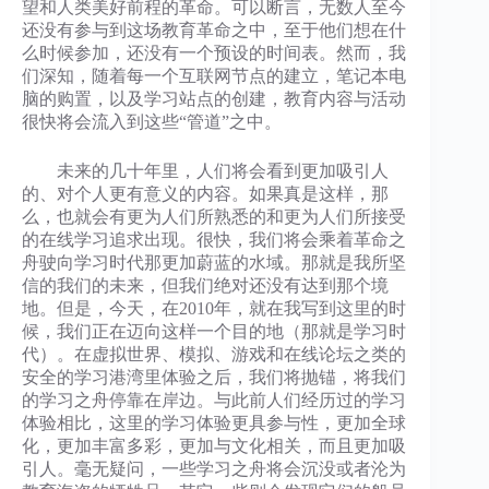
望和人类美好前程的革命。可以断言，无数人至今
还没有参与到这场教育革命之中，至于他们想在什
么时候参加，还没有一个预设的时间表。然而，我
们深知，随着每一个互联网节点的建立，笔记本电
脑的购置，以及学习站点的创建，教育内容与活动
很快将会流入到这些“管道”之中。
未来的几十年里，人们将会看到更加吸引人
的、对个人更有意义的内容。如果真是这样，那
么，也就会有更为人们所熟悉的和更为人们所接受
的在线学习追求出现。很快，我们将会乘着革命之
舟驶向学习时代那更加蔚蓝的水域。那就是我所坚
信的我们的未来，但我们绝对还没有达到那个境
地。但是，今天，在2010年，就在我写到这里的时
候，我们正在迈向这样一个目的地（那就是学习时
代）。在虚拟世界、模拟、游戏和在线论坛之类的
安全的学习港湾里体验之后，我们将抛锚，将我们
的学习之舟停靠在岸边。与此前人们经历过的学习
体验相比，这里的学习体验更具参与性，更加全球
化，更加丰富多彩，更加与文化相关，而且更加吸
引人。毫无疑问，一些学习之舟将会沉没或者沦为