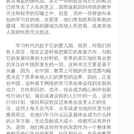
教育海盗的牺牲品。其它一些则会发现它们的船员
已经失去了人生的意义，因而返航回到传统的教学
方法和程序的旧辙之中。但是，另外一些将驶向未
知的学习目的地，在那里，他们将包租和宣称新的
疆域，而这些新的疆域为其他人所忽视，或者其他
人因胆怯而无法抵达。
学习时代仍处于它的婴儿期。然而，对我们所
有人而言，现在正是时候把握它的发展方向，勾勒
它的发展结果的大好时机。世界的其它地区将会密
切关注在中国所发生的一切。这种关注主要是基于
兴趣，因为，在中国，教育上可能的开放范围与幅
度决定了世界各地人们的梦想的边界。因此，正是
在中国，这种基于网络的学习革命将会找到全新的
动力、方向和目的。也许，你会成为精心制作创新
性行动计划、项目或者议程的人们中的一员，这些
行动计划、项目和议程反过来将会改变人们的生
活，这些人每天在汽车、火车或者当地街区里与你
擦肩而过。在他们学习什么以及最终会成为什么样
的人等方面，无论贡献或大或小，你都可以有所作
为。进而，他们将这些所学的东西作为一个整体再
奉献于他们各自的家庭、社区和社会。在开放教育