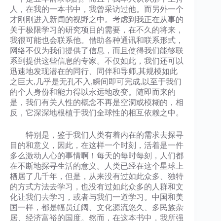
人，在我的一本书中，我曾采访过他。而另外一个
才刚刚进入新闻的视野之中。考虑到我正在从事的
关于极限学习的研究项目的需要，在不久的将来，
我很可能也会联系他。借助各种通讯和联系形式，
网络不仅为我们提供了信息，而且使得我们能够联
系到提供这些信息的专家。不仅如此，我们还可以
迅速地发现潜在的同行、同伴和导师,其规模如此
之巨大,几乎是无孔不入,瞬间即可完成,以至于我们
的个人身份和能力得以永远地改变。随即而来的
是，我们有关人性的概念不再是空洞或模糊的，相
反，它深深地根植于我们全球性的相互依赖之中。
特别是，鉴于我们人类有着内在的需求去探寻
目的和意义，因此，在这样一个时刻，活着是一件
多么激动人心的事情啊！每天的每时每刻，人们都
在不断地探寻生活的意义。人类已经在这个星球上
栖居了几千年，但是，从来没有过如此众多、独特
的方式方法去学习，也没有过如此众多的人群和文
化让我们去学习，或者与我们一道学习。中国和美
国一样，都是幅员辽阔、文化源流悠久、多民族杂
居、经济富裕的国度。然而，在这本书中，我所强