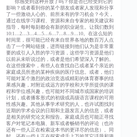
你感受到这种开放了吗？你是否已经受到它的
影响？或者看到你的某个朋友或者家人发现和分享
了一些激动人心的、前所未有的学习机会？今天，
通过在线学习课程、资源和来自专家的相关建议和
指导，每时每刻都会有新的职业诞生。让我们数到
10:1…2…3…4…5…6…7…8…9…10。在这么短的
时间里，很可能已经有来自世界各地的数百万人点
击了一个网站链接，进而链接到他们认为是非常重
要的或引人入胜的学习资源，这些学习资源是他们
以前从未听说过的，或者是他们希望深入了解的。
在这些搜索中，有些人在查找自己或者某个亲近的
家庭成员所患的某种疾病的医疗信息。或者，他们
可能对某个激烈的政治竞选或精彩的体育赛事的结
果感兴趣，对附近或远方的学校和大学所提供的课
程和学位感兴趣，也可能对不同城市或国家的培训
计划，或者播客形式的初级或高级语言课程的可用
性感兴趣。其他从事学术研究的人，也许试图找到
近期的学术会议的日期和主题发言人的信息，或者
是相关的研究论文和报告。家庭成员也可能正寻找
客户对笔记本电脑、新车或者畅销书的评论（也许
还有一些人正在检索这本书的更详尽的信息）。同
时，还有一些人正在探索成千上万的其它话题和项