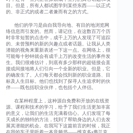
目。但是，所有人都试图学到某些东西——以正式
的、非正式的或者二者兼而有之的方式。
他们的学习是由自我导向地、有目的地浏览网
络信息而引发的。然而，请记住，在这数百万个历
时非常短暂的点击中，成千上万的人发现了可追踪
的、未曾预料的新的兴趣点或者话题。让我从人类
潜能的视角来重新表述一下这一点。在网络上，很
可能每十秒钟就会有成千上万的改变生活的事件发
生。我们很难估计，到底有多少那样的超链接会直
接或间接地将人们引向一个全新的职业。但是，它
的确发生了。人们每天都会找到新的职业道路、目
标及人生目标。他们也找到了探寻人生追求时的伙
伴——既包括职业伙伴，也包括个人伴侣。
在某种程度上，这种源自免费和开放的在线资
源、课程和技术的学习，给予了我们生活更加丰富
的意义，让我们的生活充满着信心。人们发现了每
天成长的独特的方法，找到了帮助身边的人们去发
展其潜能的机会。在我写下这篇前言的时候，我正
在我的车子里听着一本音频书——维克多•弗兰克