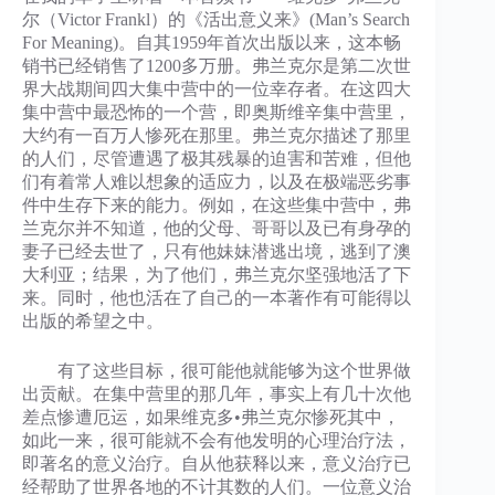
尔（Victor Frankl）的《活出意义来》(Man’s Search
For Meaning)。自其1959年首次出版以来，这本畅
销书已经销售了1200多万册。弗兰克尔是第二次世
界大战期间四大集中营中的一位幸存者。在这四大
集中营中最恐怖的一个营，即奥斯维辛集中营里，
大约有一百万人惨死在那里。弗兰克尔描述了那里
的人们，尽管遭遇了极其残暴的迫害和苦难，但他
们有着常人难以想象的适应力，以及在极端恶劣事
件中生存下来的能力。例如，在这些集中营中，弗
兰克尔并不知道，他的父母、哥哥以及已有身孕的
妻子已经去世了，只有他妹妹潜逃出境，逃到了澳
大利亚；结果，为了他们，弗兰克尔坚强地活了下
来。同时，他也活在了自己的一本著作有可能得以
出版的希望之中。
有了这些目标，很可能他就能够为这个世界做
出贡献。在集中营里的那几年，事实上有几十次他
差点惨遭厄运，如果维克多•弗兰克尔惨死其中，
如此一来，很可能就不会有他发明的心理治疗法，
即著名的意义治疗。自从他获释以来，意义治疗已
经帮助了世界各地的不计其数的人们。一位意义治