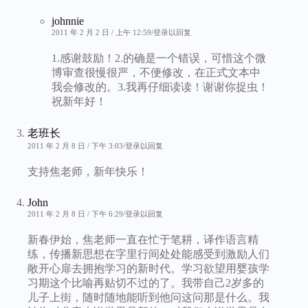
johnnie
2011 年 2 月 2 日 / 上午 12:59
登录以回复
1.感谢鼓励！2.的确是一个错误，可惜这个微
博审查很慢很严，不便修改，在正式文本中
我会修改的。3.我再仔细读读！谢谢你捉虫！
祝新年好！
老班长
2011 年 2 月 8 日 / 下午 3:03
登录以回复
支持焦老师，新年快乐！
John
2011 年 2 月 8 日 / 下午 6:29
登录以回复
新春伊始，焦老师一直在忙于笔耕，译作语言精
练，传播新思想在字里行间处处能感受到激励人们
敞开心扉去拥抱学习的新时代。学习欲望用婴孩学
习期这个比喻再贴切不过的了。我带自己2岁多的
儿子上街，随时随地能听到他问这问那是什么。我