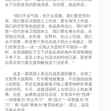
会下议院发表的那场演讲。在结尾，他这样说：
“我们不会气馁，也不会屈服。我们要坚持到
底，我们要在法国国土上作战，要在海洋上作战；
我们的空军将愈战愈强，愈战愈有信心。我们将不
惜一切代价保卫我国本土，我们要在滩头作战，在
登陆点作战，在街巷、在野外、在山上作战。我们
永不投降，即使整个英伦岛或大部分土地被占，我
们饥寒交迫──这一点我认为是绝不可能的──那
时，在英国舰队守卫下武装起来的海外帝国将继续
斗争下去，直至上帝认为适当的时候已届，新世界
以其全部力量支援和解放这个旧世界。”
这是一篇英国人表达抗战意愿的檄文。在第二
次世界大战期间，它不断地被重放，不仅激励战场
上的部队，而且也激励着每天晚上遭受纳粹炸弹袭
击的市民。今天，这篇演讲听上去依旧让人热血沸
腾。但是，如果将这段话压缩，并将其中的“投降”
一词替换为“停止学习”，将“战斗”一词替换为“学
习”，将“岛屿”替换为“教育的机会”，那么，这段
话将会变成：