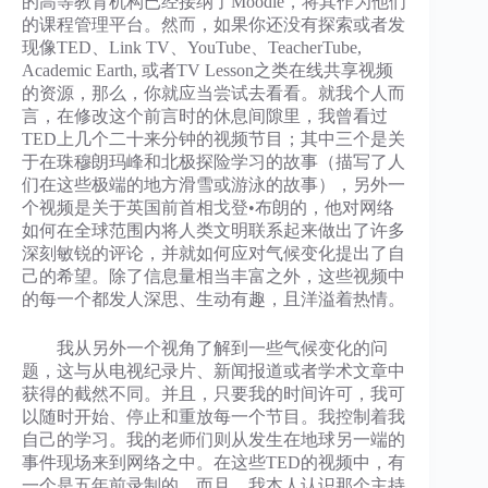
的高等教育机构已经接纳了Moodle，将其作为他们
的课程管理平台。然而，如果你还没有探索或者发
现像TED、Link TV、YouTube、TeacherTube,
Academic Earth, 或者TV Lesson之类在线共享视频
的资源，那么，你就应当尝试去看看。就我个人而
言，在修改这个前言时的休息间隙里，我曾看过
TED上几个二十来分钟的视频节目；其中三个是关
于在珠穆朗玛峰和北极探险学习的故事（描写了人
们在这些极端的地方滑雪或游泳的故事），另外一
个视频是关于英国前首相戈登•布朗的，他对网络
如何在全球范围内将人类文明联系起来做出了许多
深刻敏锐的评论，并就如何应对气候变化提出了自
己的希望。除了信息量相当丰富之外，这些视频中
的每一个都发人深思、生动有趣，且洋溢着热情。
我从另外一个视角了解到一些气候变化的问
题，这与从电视纪录片、新闻报道或者学术文章中
获得的截然不同。并且，只要我的时间许可，我可
以随时开始、停止和重放每一个节目。我控制着我
自己的学习。我的老师们则从发生在地球另一端的
事件现场来到网络之中。在这些TED的视频中，有
一个是五年前录制的。而且，我本人认识那个主持