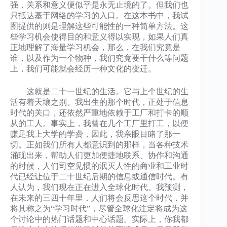
强，关系和意义便似乎是永无止境的了。但我们也
只抵达基于网络的学习的入口。在这本书中，我试
图提供的则是理解这些可能性的一种简单方法。这
些学习机会使得目的和意义得以实现，如果人们真
正地理解了海量学习机会，那么，在我们究竟是
谁，以及作为一个物种，我们究竟要干什么等问题
上，我们可能就会经历一种文化的变迁。
这就是二十一世纪的生活。它与上个世纪的生
活有着天壤之别。我出生的那个时代，正处于信息
时代的关口，还依然严重地依赖于工厂和打卡的顺
从的工人。事实上，我曾在几个工厂里打工，以便
赚足我上大学的学费，因此，我亲眼目睹了那一
切。正如我们所有人都意识到的那样，当各种技术
涌现出来，帮助人们更加便捷地联系、协作和沟通
的时候，人们司空见惯的泯灭人性的商业和工业时
代已经让位于二十世纪后期的信息或通信时代。有
人认为，我们现在正在进入全球化时代。我预测，
在未来的三四十年里，人们将会反思这个时代，并
将其称之为“学习时代”，尽管全球化注定将成为这
个讨论中的热门话题和中心话题。实际上，你我都