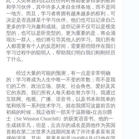
此，人类将遇到比以往任何时候都要多得多的教师
和学习伙伴，其中许多人来自全球各地，而不是同
一地方。而且，学习者将拥有越来越多的权利，可
决定是否选择某个学习伙伴。他们也可以记录自己
更多的学习兴趣和成就。这些记录不仅可以是视觉
型的，也可以是听觉型的。更为重要的是，将会涌
现出一群人，他们将引导其他人的学习。我们所有
人都需要有个人的反思时间，需要那些陪伴在我们
学习过程中的聪明人，帮助我们明白我们刚刚经历
了什么。
经过大量的可能的预测，有一点是非常明确
的：学习将成为人生中唯一不变的常数；而不是我
们的工作、政治立场、朋友、社会角色、爱好及其
它的东西。我们所有人每天都在努力学习。我通过
互联网、电视、广播、语音书，以及书本和简单的
笔和纸等一系列技术学习。就在我撰写这篇前言的
初稿的时候，我正收听一部关于温斯顿•丘吉尔爵
士（Sir Winston Churchill）的获奖语音书。他的一
生成就非凡，但是，丘吉尔的成名是因他作为英国
首相在第二次世界大战期间发表了许许多多富有灵
感的演讲。其中，最著名的是1940年6月4日他在国