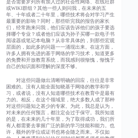
是否需要罗列所有加入过的社会性网络、在线社群
或WIKI群组？其他一些人则问我，在未来的五
年、十年或者二十年里，哪些技术将会对学习产生
最重要的影响？同时，那些听完我的报告的家长
们，经常跑来问我，他们应该告诉他们的孩子要选
择哪个专业？或者他们应该为孙子买哪一款电子书
阅读器或笔记本电脑？从非常具体的，到那些宏观
层面的，如此多的问题一一涌现出来。在这方面，
许多人拥有先进的基于网络的学习技术，知道更多
的免费和开放教育系统，而我感到很惭愧，惭愧于
自己的知识面和理解的深度不够。
对这些问题做出清晰明确的回应，往往是非常
困难的。没有人能全面知晓基于网络的教学和学
习，或者说，没有人知道哪些技术在教育中是最有
力的。相反，在这个领域里，绝大多数人成了那种
对这些问题知之甚少的专家。为此，我总是认为，
对未来的任何预言，都注定会过于保守。我所知道
的是，在未来的几十年里，为了取得成功，我们所
有人都需要去掌握广泛的新的学习技能和能力。也
许，额外的学位或证书也将会随之而来。不仅如