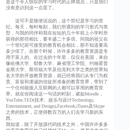
是这个令人惊叹的学习时代的正牌成员，只是我们
没有意识到这一点罢了。
这可不是随便说说的，这个世纪是学习的世
纪。每天，每时每刻，我们所遇到的学习形式与类
型，与我的同伴和我在短短的几十年前上小学时所
获得的那些相比，要丰盛二十多倍。同我的祖父在
一个世纪前可接受的教育机会相比，那不知道要高
多少倍了。在那个时候，许许多多的教育资源是专
用于富人的。在过去的十年里，仅仅在美国，来自
像哈佛大学、耶鲁大学、麻省理工学院、约翰霍普
金斯大学、斯坦福大学及伯克利大学之类的世界知
名大学的开放教育资源，就已经将我们从专门为权
贵、富翁和虔诚的信徒所准备的教育世界，带到了
一个任何能接入互联网的人都可以享用的教育世
界。就在你阅读这一句话的时刻，诸如Moodle，
YouTube,TED(技术、娱乐与设计Technology,
Entertainment, and Design),Facebook,iTunes及Skype
之类的技术，正使得数百万的人们去学习新的东
西。
我知道，除了开放源代码技术之外，中国许许多多