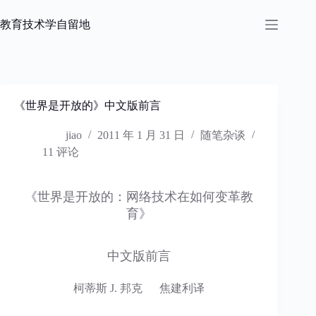
跳
过
教育技术学自留地
内
容
《世界是开放的》中文版前言
jiao
2011 年 1 月 31 日
随笔杂谈
11 评论
《世界是开放的：网络技术在如何变革教
育》
中文版前言
柯蒂斯 J. 邦克 焦建利译