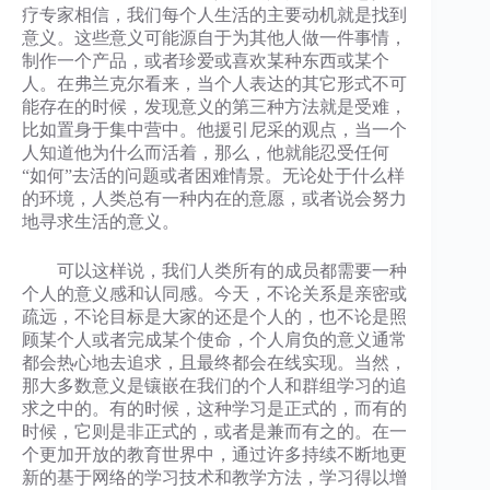
疗专家相信，我们每个人生活的主要动机就是找到
意义。这些意义可能源自于为其他人做一件事情，
制作一个产品，或者珍爱或喜欢某种东西或某个
人。在弗兰克尔看来，当个人表达的其它形式不可
能存在的时候，发现意义的第三种方法就是受难，
比如置身于集中营中。他援引尼采的观点，当一个
人知道他为什么而活着，那么，他就能忍受任何
“如何”去活的问题或者困难情景。无论处于什么样
的环境，人类总有一种内在的意愿，或者说会努力
地寻求生活的意义。
可以这样说，我们人类所有的成员都需要一种
个人的意义感和认同感。今天，不论关系是亲密或
疏远，不论目标是大家的还是个人的，也不论是照
顾某个人或者完成某个使命，个人肩负的意义通常
都会热心地去追求，且最终都会在线实现。当然，
那大多数意义是镶嵌在我们的个人和群组学习的追
求之中的。有的时候，这种学习是正式的，而有的
时候，它则是非正式的，或者是兼而有之的。在一
个更加开放的教育世界中，通过许多持续不断地更
新的基于网络的学习技术和教学方法，学习得以增