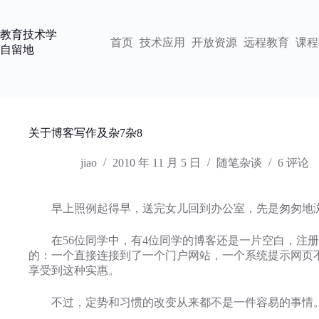
跳
过
教育技术学
内
首页
技术应用
开放资源
远程教育
课程
自留地
容
关于博客写作及杂7杂8
jiao
2010 年 11 月 5 日
随笔杂谈
6 评论
早上照例起得早，送完女儿回到办公室，先是匆匆地浏览了
在56位同学中，有4位同学的博客还是一片空白，注册
的：一个直接连接到了一个门户网站，一个系统提示网页
享受到这种实惠。
不过，定势和习惯的改变从来都不是一件容易的事情。每