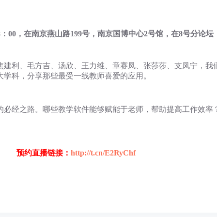
。
-18：00，在南京燕山路199号，南京国博中心2号馆，在8号分论坛
、焦建利、毛方吉、汤欣、王力维、章赛凤、张莎莎、支凤宁，我
大学科，分享那些最受一线教师喜爱的应用。
的必经之路。哪些教学软件能够赋能于老师，帮助提高工作效率
预约直播链接：
http://t.cn/E2RyChf