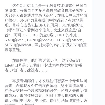
这个Our ET Life是一个教育技术研究生民间自
发团体，有来自全国多所高校的教育技术研究生，
大部分人都是通过网络认识的，在现实中见过的面
的很少，SNS的力量在我们中间得到了有效地展
现。其核心成员包括BNU的周周，SCNU的阿江
（哪个阿江？看到这个信息，火速来我这里“自
首”！呵呵！），BJU的金Q客，HNU的小旭，
NXU的Jean，CCNU的Sophia， ECNU的 Stacey，
SHNU的Micheal，深圳大学的Joy，以及ZJNU的宣
宣等童鞋。
在邮件里，他们告诉我，他， 这个Our ET
Life的口号是：让我们一起成为教育技术的传播
者，推广者，建设者。。。
再接着读邮件，才发现他们想搞一个专业认同
调查。希望我发个广告在自留地。这个事情本身，
在今天这样一个超级功利的时代，还有人去做，值
得鼓励，真的值得鼓励。相对于整天抱怨的人来
说，他们更可爱，更可敬。这个行动值得支持，必