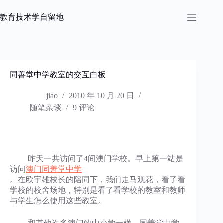
跳
过
教育技术学自留地
内
容
同善堂中学教室的交互白板
jiao
2010 年 10 月 20 日
随笔杂谈
9 评论
昨天一共访问了4间澳门学校。早上第一站是
访问
澳门同善堂中学
。在欧宇雄校长的陪同下，我们走马观花，看了看
学校的校舍场地，特别是看了看学校的教室和教师
与学生怎么使用这些教室。
和其他许多澳门的中小学一样，同善堂中学