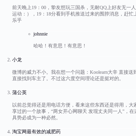
前天晚上19：00，挚友想玩三国杀，无耐QQ上好友无
运动：），19：18分看到手机推送过来的围脖消息，赶忙
乐乎
johnnie
哈哈！有意思！有意思！
小龙
微博的威力不小。我在想一个问题：Koolearn大辛 直
直接找到车主了。不过这六度空间理论还是挺对的。
蒲公英
以前总觉得还是用电话方便，看来这些东西还是得用，大
享过的一个故事，“两女开心网聊天 发现丈夫同一人”，
具势必成为一种必然。
淘宝网最有效的减肥药