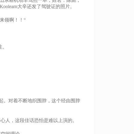
山东籍机动车驾照一本，姓名：陈彪，
learn大辛还发了驾驶证的照片。
来领啊！！“
注。
起。对着不断地织围脖，这个经由围脖
好心人，这段佳话恐怕是难以上演的。
度空间理论。