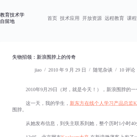
跳
过
教育技术学
内
首页
技术应用
开放资源
远程教育
课程
自留地
容
失物招领：新浪围脖上的传奇
jiao
2010 年 9 月 29 日
随笔杂谈
10 评论
2010年9月29日（对，就是今天！），新浪围脖的一
这一天，我的学生，
新东方在线个人学习产品总监Koo
围脖。
从她发布信息，到失主联系到她，整个历时1小时40