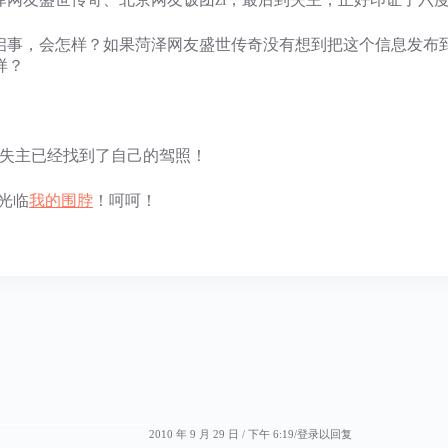
领启事，会怎样？如果菏泽网友盛世传奇没有想到把这个信息发布
样？
，失主已经找到了自己的驾照！
光临
我的围脖
！呵呵！
2010 年 9 月 29 日 / 下午 6:19
登录以回复