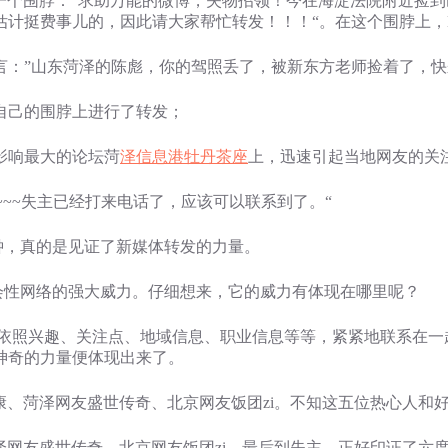
一个围脖：”求助万能的微博，失物招领！今在海淀法院附近捡到
挺费事儿的，因此请大家帮忙转发！！！“。在这个围脖上，Koo
言：”山东菏泽的陈彪，你的驾照丢了，被新东方老师捡着了，快
自己的围脖上进行了转发；
影响最大的论坛菏
泽信息港牡丹茶座
上，迅速引起当地网友的关
~~~失主已经打来电话了，应该可以联系到了。“
，真的是见证了新媒体转发的力量。
网络的强大威力。仔细想来，它的威力有体现在哪里呢？
照兴趣、关注点、地域信息、职业信息等等，紧紧地联系在一
神奇的力量便体现出来了。
康康、菏泽网友盛世传奇、北京网友饭团zi。不知这五位热心人和
菏泽网友盛世传奇、北京网友饭团zi，最后到失主，正好印证了六