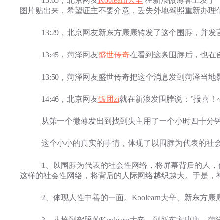
13:05，北京网友
Koolearn大辛
在新浪微薄客上发了
图片贴出来，希望证主不要介意，丢失外地驾照重新办理估计
13:29，北京网友新东方康康转发了这个围脖，并发
13:45，菏泽网友
盛世传奇
在看到这条围脖后，也在
13:50，菏泽网友盛世传奇把这个消息发到菏泽当地
14:46，北京网友
饭团zi
就在新浪发围脖说：”报喜！
从第一个微薄发出到找到失主用了一个小时四十分钟
这个小小的真实的事情，体现了以围脖为代表的社会性
1、以围脖为代表的社会性网络，将屏幕背后的人，依
这样的社会性网络，将背后的人际网络越织越大。于是，
2、体现人性中善的一面。Koolearn大辛、新东方
3、从捡到驾照的Koolearn大辛，到新东方康康、