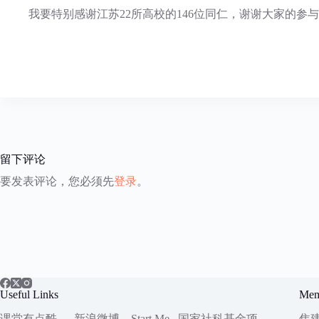
我要特别感谢江苏22所高校的146位同仁，谢谢大家的
留下评论
要发表评论，您必须先
登录
。
Useful Links
Mem
课堂有点酷
新浪微博
Start.Me
国家社科
基金项
焦