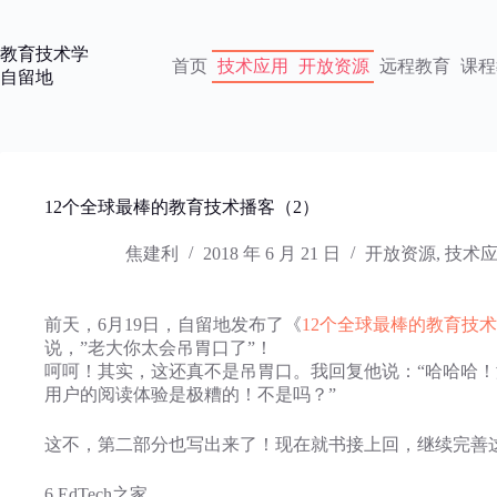
跳
过
教育技术学
内
首页
技术应用
开放资源
远程教育
课程
自留地
容
12个全球最棒的教育技术播客（2）
焦建利
2018 年 6 月 21 日
开放资源
,
技术
前天，6月19日，自留地发布了《
12个全球最棒的教育技
说，”老大你太会吊胃口了”！
呵呵！其实，这还真不是吊胃口。我回复他说：“哈哈哈
用户的阅读体验是极糟的！不是吗？”
这不，第二部分也写出来了！现在就书接上回，继续完善这
6.EdTech之家