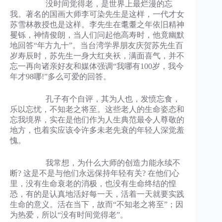
没时间觉得老，是世界上最烂漫的忘
我。著名的国画大师李可染先生是这样，一代才女
苏雪林教授也是这样。李先生在耄耋之年依旧精神
矍铄，神情俊朗，当人们问起他高寿时，他竟幽默
地回答“年方九十”。当台湾学界朋友庆贺苏先生百
岁寿辰时，苏先生一身大红夹袄，满面喜气，并不
忘一再向诸亲好友和媒体强调“我哪有100岁，我今
年才98哪!”多么可爱的回答。
孔子有个自评，其为人也，发愤忘食，
乐以忘忧，不知老之将至。这些老人的生命姿态和
忘我境界，实在是他们作为人生典范最令人尊敬的
地方，也着实应该令许多未老先衰的年轻人深觉羞
愧。
我常想，为什么大师的创造力能永续不
断? 这是不是与他们永远保持年轻有关? 在他们心
里，没有生命衰老的消极，也没有生命终结的惶
恐，有的是认真地活好每一天，活着一天就要实践
生命的意义。活在当下，故而“不知老之将至”；因
为热爱，所以“没有时间觉得老”。