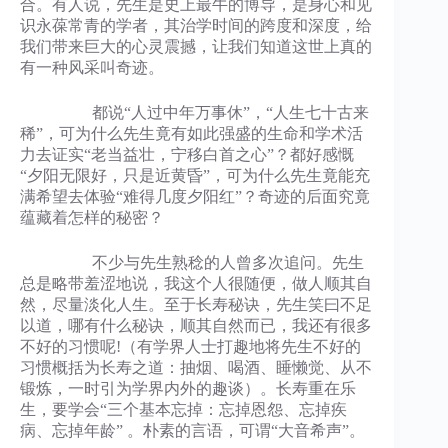
合。有人说，先生是史上最牛的博导，是身心和见
识永葆常青的学者，其治学时间的跨度和深度，给
我们带来巨大的心灵震撼，让我们知道这世上真的
有一种风采叫奇迹。
都说“人过中年万事休”，“人生七十古来
稀”，可为什么先生竟有如此强盛的生命和学术活
力去证实“老当益壮，宁移白首之心”？都好感慨
“夕阳无限好，只是近黄昏”，可为什么先生竟能充
满希望去体验“难得几度夕阳红”？奇迹的后面究竟
蕴藏着怎样的秘密？
不少与先生熟稔的人曾多次追问。先生
总是略带羞涩地说，我这个人很随便，做人顺其自
然，尽量淡化人生。至于长寿秘诀，先生笑曰不足
以道，哪有什么秘诀，顺其自然而已，我还有很多
不好的习惯呢!（有学界人士打趣地将先生不好的
习惯概括为长寿之道：抽烟、喝酒、睡懒觉、从不
锻炼，一时引为学界内外的趣谈）。长寿重在乐
生，要学会“三个基本忘掉：忘掉恩怨、忘掉疾
病、忘掉年龄” 。朴素的言语，可谓“大音希声”。