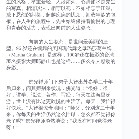
生的风格，举重若轻、人淡如菊、心清如水是先生
的写真。相濡以沫，相守以死，不如相忘于江湖。
放下恩怨的纠葛，超越疾病的忧烦，卸载年龄的包
袱，在人生的旅程中，先生始终保持着愉悦的心理
和青春的活力，表现出向前的人生姿态。
向前的人生姿态，是世间最美丽的造
型。96 岁还在编舞的美国现代舞之母玛莎葛兰姆
（Martha Graham）是这样，100岁还在摄影的台湾
著名摄影大师郎静山也是这样……多么令人感动的
身影。
佛光禅师门下弟子大智出外参学二十年
后归来，问其师别来状况，佛光道：“很好，很
好，讲学、说法、著作、写经，每天在法海里泛
游，世上没有比这更欣悦的生活了。每天，我忙得
好快乐。”大智很惊奇地问：“师父，分别这二十年
来，你每天的生活仍然这么忙碌，怎么都不觉得你
老了呢?”佛光禅师淡然地说：“我没有时间觉得老
呀！”