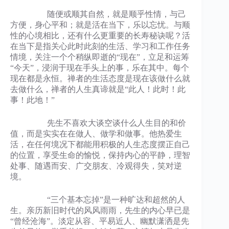
随便或顺其自然，就是顺乎性情，与己
方便，身心平和；就是活在当下，乐以忘忧。与顺
性的心境相比，还有什么更重要的长寿秘诀呢？活
在当下是指关心此时此刻的生活、学习和工作任务
情境，关注一个个稍纵即逝的“现在”，立足和运筹
“今天”，浸润于现在手头上的事，乐在其中。每个
现在都是永恒。禅者的生活态度是现在该做什么就
去做什么，禅者的人生真谛就是“此人！此时！此
事！此地！”
先生不喜欢大谈空谈什么人生目的和价
值，而是实实在在做人、做学和做事。他热爱生
活，在任何境况下都能用积极的人生态度摆正自己
的位置，享受生命的愉悦，保持内心的平静，理智
处事、随遇而安、广交朋友、冷观得失，笑对逆
境。
“三个基本忘掉”是一种旷达和超然的人
生。亲历新旧时代的风风雨雨，先生的内心早已是
“曾经沧海”。淡定从容、平易近人、幽默潇洒是先