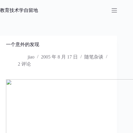
跳
过
教育技术学自留地
内
容
一个意外的发现
jiao
2005 年 8 月 17 日
随笔杂谈
2 评论