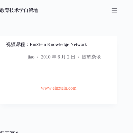
跳
过
教育技术学自留地
内
容
视频课程：EinZtein Knowledge Network
jiao
2010 年 6 月 2 日
随笔杂谈
www.einztein.com