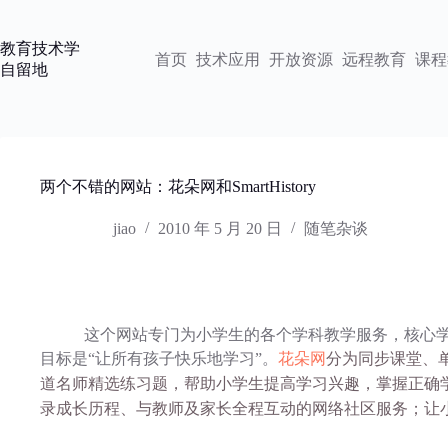
跳
过
教育技术学
内
首页
技术应用
开放资源
远程教育
课程
自留地
容
两个不错的网站：花朵网和SmartHistory
jiao
2010 年 5 月 20 日
随笔杂谈
这个网站专门为小学生的各个学科教学服务，核心学科
目标是“让所有孩子快乐地学习”。
花朵网
分为同步课堂、
道名师精选练习题，帮助小学生提高学习兴趣，掌握正确
录成长历程、与教师及家长全程互动的网络社区服务；让