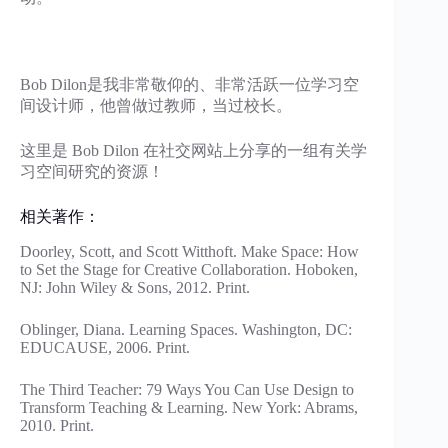
Bob Dilon是我非常敬仰的、非常活跃一位学习空
间设计师，他曾做过教师，当过校长。
这里是 Bob Dilon 在社交网站上分享的一组有关学
习空间研究的资源！
相关著作：
Doorley, Scott, and Scott Witthoft. Make Space: How
to Set the Stage for Creative Collaboration. Hoboken,
NJ: John Wiley & Sons, 2012. Print.
Oblinger, Diana. Learning Spaces. Washington, DC:
EDUCAUSE, 2006. Print.
The Third Teacher: 79 Ways You Can Use Design to
Transform Teaching & Learning. New York: Abrams,
2010. Print.