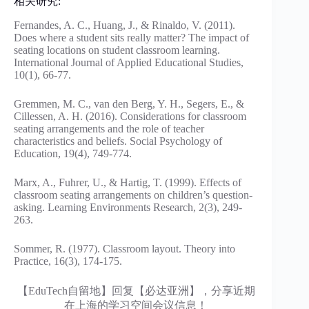
相关研究:
Fernandes, A. C., Huang, J., & Rinaldo, V. (2011).
Does where a student sits really matter? The impact of
seating locations on student classroom learning.
International Journal of Applied Educational Studies,
10(1), 66-77.
Gremmen, M. C., van den Berg, Y. H., Segers, E., &
Cillessen, A. H. (2016). Considerations for classroom
seating arrangements and the role of teacher
characteristics and beliefs. Social Psychology of
Education, 19(4), 749-774.
Marx, A., Fuhrer, U., & Hartig, T. (1999). Effects of
classroom seating arrangements on children’s question-
asking. Learning Environments Research, 2(3), 249-
263.
Sommer, R. (1977). Classroom layout. Theory into
Practice, 16(3), 174-175.
【EduTech自留地】回复【必达亚洲】，分享近期
在上海的学习空间会议信息！