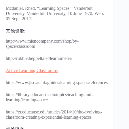
Mcdaniel, Rhett. “Learning Spaces.” Vanderbilt
University. Vanderbilt University, 10 June 1970. Web.
05 Sept. 2017.
其他资源:
http://www.miencompany.com/shop/by-
space/classroom
http://rubble.heppell.net/learnometer/
Active Learning Classrooms
https://www.jisc.ac.uk/guides/learning-spaces/references
https://library.educause.edu/topics/teaching-and-
learning/learning-space
https://er.educause.edu/articles/2014/10/the-evolving-
classroom-creating-experiential-learning-spaces