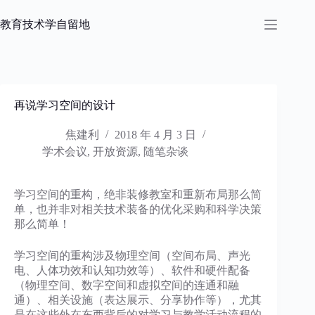
跳
过
教育技术学自留地
内
容
再说学习空间的设计
焦建利
2018 年 4 月 3 日
学术会议
,
开放资源
,
随笔杂谈
学习空间的重构，绝非装修教室和重新布局那么简
单，也并非对相关技术装备的优化采购和科学决策
那么简单！
学习空间的重构涉及物理空间（空间布局、声光
电、人体功效和认知功效等）、软件和硬件配备
（物理空间、数字空间和虚拟空间的连通和融
通）、相关设施（表达展示、分享协作等），尤其
是在这些外在东西背后的对学习与教学活动流程的