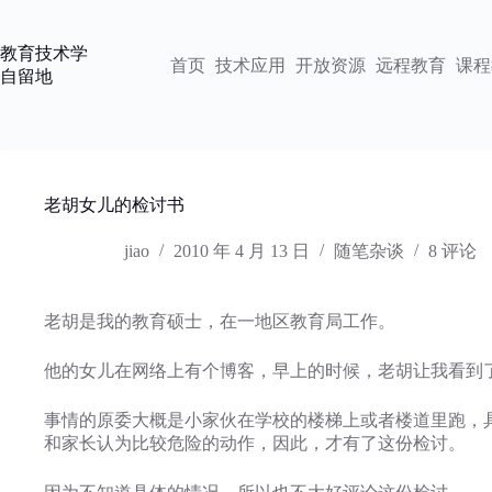
跳
过
教育技术学
内
首页
技术应用
开放资源
远程教育
课程
自留地
容
老胡女儿的检讨书
jiao
2010 年 4 月 13 日
随笔杂谈
8 评论
老胡是我的教育硕士，在一地区教育局工作。
他的女儿在网络上有个博客，早上的时候，老胡让我看到
事情的原委大概是小家伙在学校的楼梯上或者楼道里跑，
和家长认为比较危险的动作，因此，才有了这份检讨。