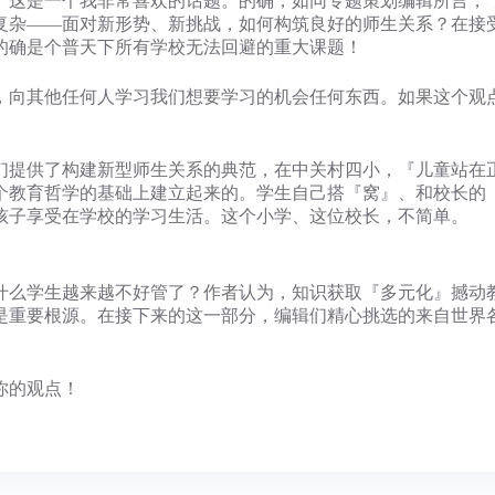
。这是一个我非常喜欢的话题。的确，如同专题策划编辑所言，
复杂——面对新形势、新挑战，如何构筑良好的师生关系？在接
的确是个普天下所有学校无法回避的重大课题！
，向其他任何人学习我们想要学习的机会任何东西。如果这个观
们提供了构建新型师生关系的典范，在中关村四小，『儿童站在
个教育哲学的基础上建立起来的。学生自己搭『窝』、和校长的
孩子享受在学校的学习生活。这个小学、这位校长，不简单。
什么学生越来越不好管了？作者认为，知识获取『多元化』撼动
是重要根源。在接下来的这一部分，编辑们精心挑选的来自世界
你的观点！