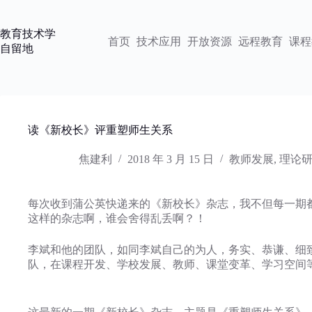
跳
过
教育技术学
内
首页
技术应用
开放资源
远程教育
课程
自留地
容
读《新校长》评重塑师生关系
焦建利
2018 年 3 月 15 日
教师发展
,
理论
每次收到蒲公英快递来的《新校长》杂志，我不但每一期
这样的杂志啊，谁会舍得乱丢啊？！
李斌和他的团队，如同李斌自己的为人，务实、恭谦、细
队，在课程开发、学校发展、教师、课堂变革、学习空间