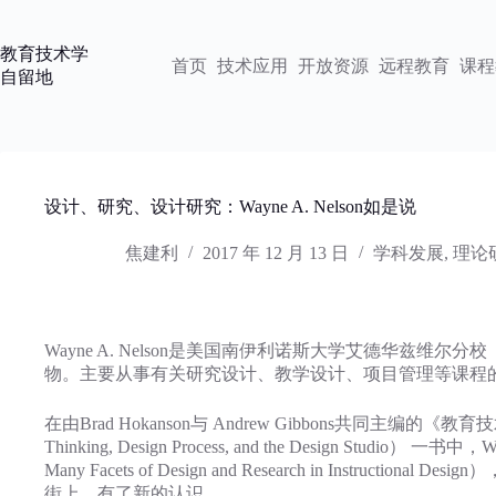
跳
过
教育技术学
内
首页
技术应用
开放资源
远程教育
课程
自留地
容
设计、研究、设计研究：Wayne A. Nelson如是说
焦建利
2017 年 12 月 13 日
学科发展
,
理论
Wayne A. Nelson是美国南伊利诺斯大学艾德华兹维尔分校（South
物。主要从事有关研究设计、教学设计、项目管理等课程
在由Brad Hokanson与 Andrew Gibbons共同主编的《教育
Thinking, Design Process, and the Desig
Many Facets of Design and Research in
街上，有了新的认识。