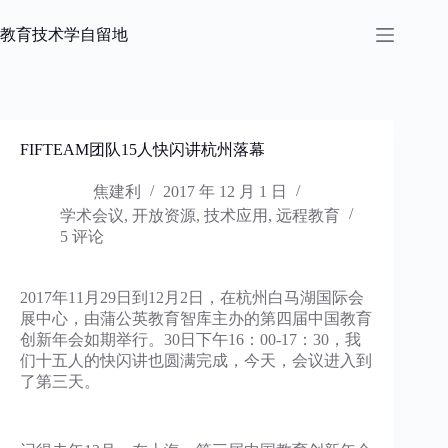
跳
过
教育技术学自留地
内
容
FIFTEAM团队15人快闪讲杭州落幕
焦建利
2017 年 12 月 1 日
学术会议
,
开放资源
,
技术应用
,
远程教育
5 评论
2017年11月29日到12月2日，在杭州白马湖国际会
展中心，由蒲公英教育智库主办的第四届中国教育
创新年会如期举行。30日下午16：00-17：30，我
们十五人的快闪讲也圆满完成，今天，会议进入到
了第三天。