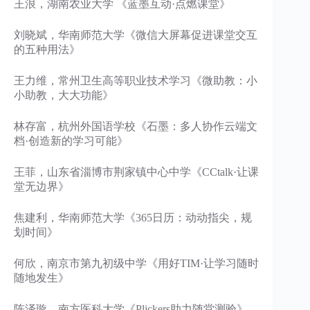
王浪，湖南农业大学 《蓝墨互动·点燃课堂》
刘晓斌，华南师范大学《微信大屏幕促进课堂交互
的五种用法》
王力维，常州卫生高等职业技术学习《微助教：小
小助教，大大功能》
林存富，杭州外国语学校《石墨：多人协作云端文
档·创造新的学习可能》
王菲，山东省淄博市荆家镇中心中学《CCtalk·让课
堂无边界》
焦建利，华南师范大学《365日历：动动指尖，规
划时间》
何欣，南京市第九初级中学《用好TIM·让学习随时
随地发生》
陈泽璇，南方医科大学《Plickers助力随堂测验》