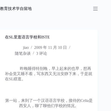
跳
过
教育技术学自留地
内
容
在SL里逛语言学校和ISTE
jiao
2009 年 11 月 10 日
随笔杂谈
3 评论
昨晚睡得特别晚，早上起来的也早，想再
补会觉又睡不着，写东西又无法安静下来，于是就
在SL瞎逛。
第一站，来到了一个汉语语言学校，接待的Celia是
西安人，聊了聊他们学校的情况。