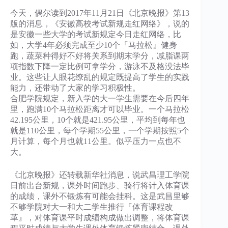
今天，偶尔读到2017年11月21日《北京晚报》第13
版的消息，《安徽高校考试新规走红网络》，说的
是安徽一些大学的考试新规定今日走红网络，比
如，大学4年必须完成至少10个『马拉松』健身
跑，蔬菜种得好不好将关系到期末学分，减脂课两
项指数下降一定比例可拿学分，游泳不及格没法毕
业。这些让人眼花缭乱的规定既提高了学生的实践
能力，还带动了大家的学习积极性。
合肥学院规定，新入学的大一学生需要在今后四年
里，跑满10个马拉松距离才可以毕业。一个马拉松
42.195公里，10个就是421.95公里，平均到每年也
就是110公里，每个学期55公里，一个学期按照5个
月计算，每个月也就11公里。似乎压力一点也不
大。
《北京晚报》还转载新华社消息，说武昌理工学院
日前出台新规，课外时间跑步、骑行将计入体育课
的成绩，课外不锻炼有可能会挂科。这是武昌里够
不够学院对大一和大二学生推行『体育课程改
革』，对体育课平时成绩构成做出调整，将体育课