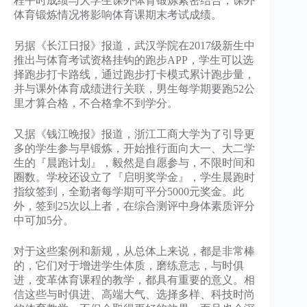
程平时成绩与大学生课外体育锻炼紧密结合，课外
体育锻炼情况将影响体育课期末考试成绩。
另据《长江日报》报道，武汉学院在2017级新生中
推出与体育考试资格挂钩的跑步APP，学生可以选
择跑步打卡路线，通过跑步打卡模式累计跑步量，
并与课外体育成绩进行关联，男生每学期要跑52公
里才算合格，不合格拿不到学分。
又据《钱江晚报》报道，浙江工商大学为了引导更
多的学生参与早锻炼，开始推行面向大一、大二学
生的『晨跑计划』，毅然是自愿参与，不限时间和
圈数。学校还设立了『启明奖学金』，学生晨跑时
指纹签到，全勤者每学期可平分5000元奖金。此
外，签到25次以上者，在综合测评中身体素质评分
中可加5分。
对于这些案例和新规，从总体上来说，都是非常棒
的，它们对于增进学生体质，磨练意志，与时俱
进，变革体育课程的教学，都具有重要的意义。相
信这些与时俱进、高端大气、选择多样、科技时尚