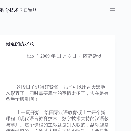
跳
过
教育技术学自留地
内
容
最近的流水账
jiao
2009 年 11 月 8 日
随笔杂谈
这段日子过得好紧张，几乎可以用昏天黑地
来形容了。同时需要应付的事情太多了，实在是有
些手忙脚乱啊！
上一周开始，给国际汉语教育硕士生开个新
课程《现代语言教育技术：数字技术支持的汉语教
与学》。这个课程的主标题是别人取的，副标题是
俺自己取的。之所以大胆应下这个课程，主要是想