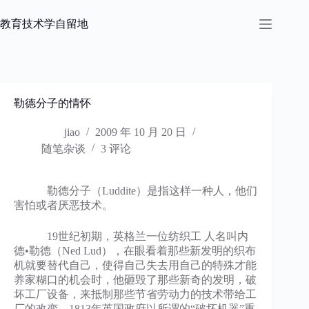
跳
过
教育技术学自留地
内
容
勒德分子的情怀
jiao
2009 年 10 月 20 日
随笔杂谈
3 评论
勒德分子（Luddite）是指这样一种人，他们
害怕或者厌恶技术。
19世纪初期，英格兰一位纺织工 人名叫内
德•勒德（Ned Lud），在眼看着那些新发明的织布
机就要替代自己，使得自己失去用自己的特殊才能
养家糊口的机会时，他砸毁了那些新奇的发明，破
坏工厂设备，来抵制那些节省劳动力的技术带给工
厂的改变。1813年英国政府以所谓的“破坏机器”重