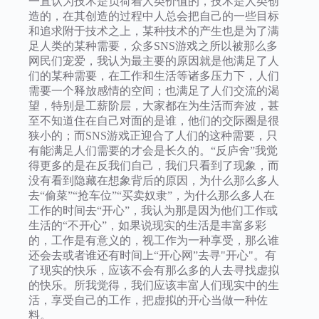
一直认为技术是负荷着人类价值的，技术是人类创
造的，在其创造的过程中人总会把自己的一些目标
和追求附于技术之上，某种技术的产生也是为了满
足人类的某种需要，众多SNS游戏之所以被那么多
网民们宠爱，我认为最主要的原因就是他满足了人
们的某种需要，在工作和生活等诸多压力下，人们
需要一个释放感情的空间；也满足了人们交流的渴
望，特别是工薪阶层，大家都在为生活而奔波，甚
至不知道住在自己对面的是谁，他们的交际圈是很
狭小的；而SNS游戏正迎合了人们的这种需要，只
有能满足人们需要的才会是长久的。“反庐舍”我觉
得更多的是在反我们自己，我们只看到了现象，而
没有看到隐藏在想象背后的原因，为什么那么多人
去“偷菜”“抢车位”“买卖奴隶”，为什么那么多人在
工作的时间去“开心”，我认为那是因为他们工作或
生活的“不开心”，如果说现实的生活是丰富多彩
的，工作是有意义的，视工作为一种享受，那么谁
还会去或者谁还有时间上“开心网”去寻"开心"。有
了现实的快乐，应该不会有那么多的人去寻找虚拟
的快乐。所我觉得，我们应该丰富人们现实中的生
活，享受自己的工作，把虚拟的开心当做一种佐
料。