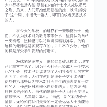
大罪行将包括内德•勒德在内的十七个人处以吊死
之刑。后来，人们开始使用勒德的姓，以“勒德分
子”这个词，来指代一群人，即害怕或者厌恶技术
的人。
在今天的学校，的确存在一些勒德分子。他
们并不认为技术能为教育带来什么，坚持认为自己
一支粉笔，照样也可以将课讲得精彩异常。的确，
这样的老师也是客观存在的，并且不在少数。他们
同样是深受学生爱戴的好老师。
极端的勒德主义，例如肆意破坏技术，现在
已经非常罕见了。因为当今社会已经成为一个技术
化的社会，技术已经渗透到了人们社会生活的方方
面面了。但是，人们在使用勒德分子这个术语时，
仍然包括那些认为技术对社会产生的损害要多于益
处的人；强烈反对机械化自动化的人；想方设法阻
碍技术进步的人。当代的勒德分子认为社会变得太
信赖技术，尤其是计算机。“当然，新的勒德分子
坚信，无论如何我们失去的一定会远远大于所能得
到的，所以我们只应该坚决抵制并将其埋葬” 。