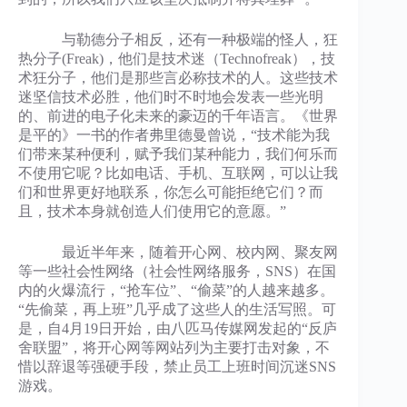
与勒德分子相反，还有一种极端的怪人，狂
热分子(Freak)，他们是技术迷（Technofreak），技
术狂分子，他们是那些言必称技术的人。这些技术
迷坚信技术必胜，他们时不时地会发表一些光明
的、前进的电子化未来的豪迈的千年语言。《世界
是平的》一书的作者弗里德曼曾说，“技术能为我
们带来某种便利，赋予我们某种能力，我们何乐而
不使用它呢？比如电话、手机、互联网，可以让我
们和世界更好地联系，你怎么可能拒绝它们？而
且，技术本身就创造人们使用它的意愿。”
最近半年来，随着开心网、校内网、聚友网
等一些社会性网络（社会性网络服务，SNS）在国
内的火爆流行，“抢车位”、“偷菜”的人越来越多。
“先偷菜，再上班”几乎成了这些人的生活写照。可
是，自4月19日开始，由八匹马传媒网发起的“反庐
舍联盟”，将开心网等网站列为主要打击对象，不
惜以辞退等强硬手段，禁止员工上班时间沉迷SNS
游戏。