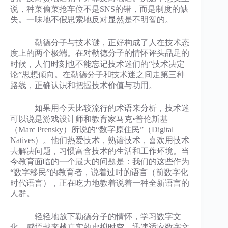
说，种菜偷菜抢车位不是SNS的错，而是制度的缺
失。一味地不假思索地反对显然是不明智的。
勒德分子与技术谜，正好构成了人在技术态
度上的两个极端。在对勒德分子的情怀评头品足的
时候，人们时刻也不能忘记技术迷们的“技术决定
论”思想倾向。在勒德分子和技术迷之间走第三种
路线，正确认识和把握技术价值与功用。
如果用今天比较流行的术语来分析，技术迷
可以说是游戏设计师和教育家马克•普伦斯基
（Marc Prensky）所说的“数字原住民”（Digital
Natives）。他们热爱技术，熟谙技术，喜欢用技术
去解决问题，习惯富含技术的生活和工作环境。当
今教育面临的一个最大的问题是：我们的这些作为
“数字移民”的教育者，说着过时的语言（前数字化
时代语言），正在吃力地教着说着一种全新语言的
人群。
轻轻地放下勒德分子的情怀，学习数字文
化，感悟越来越真实的虚拟时空，迅速适应数字文