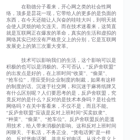
在勒德分子看来，开心网之类的社会性网
络，顶多是昙花一现，它带给人的更多的是负面的
东西，在今天还能让人兴奋的哇哇大叫，到明天就
会使人厌烦的哈欠连天。而在技术迷看来，这简直
就是互联网正在爆发的革命，真实的生活和虚拟的
网络其实已经没有严格意义上的分别，它是互联网
发展史上的第三次重大变革。
技术可以影响我们的生活，这个影响可以是
积极的也可以是消极的。不可否认，“反庐舍联盟”
的出发点是好的，在上班时间“收菜”、“偷菜”、
“抢车位”，理应受到企业制度的制裁，如果有这样
的制度的话。沉迷于社交网，和沉迷于麻将纸牌又
有什么区别呢？人们要思考的是，反庐舍联盟，究
竟反对的是什么？反对的是技术本身吗？是社会性
网络吗？在关中客看来，不仅不是，而且不能。
“反庐舍联盟”应该是反对上班时间“买卖奴隶”、
“种菜”、“偷菜”、“抢车位”。反庐舍联盟反的是滥
用技术，给人带来消极的影响。这和反对上班时间
闲聊天、干私活，不务正业、“煲电话粥”是一样
的。反对煲电话粥，并非反对电话。从这个意义上