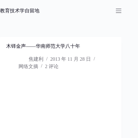
跳
过
教育技术学自留地
内
容
木铎金声——华南师范大学八十年
焦建利
2013 年 11 月 28 日
网络文摘
2 评论