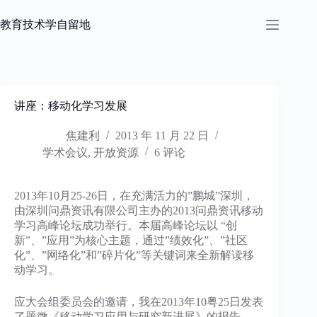
跳
过
教育技术学自留地
内
容
讲座：移动化学习发展
焦建利
2013 年 11 月 22 日
学术会议
,
开放资源
6 评论
2013年10月25-26日，在充满活力的”鹏城”深圳，
由深圳问鼎资讯有限公司主办的2013问鼎资讯移动
学习高峰论坛成功举行。本届高峰论坛以 “创
新”、”应用”为核心主题，通过”绩效化”、”社区
化”、”网络化”和”碎片化”等关键词来全新解读移
动学习。
应大会组委员会的邀请，我在2013年10粤25日发表
了题微《移动学习应用与研究新进展》的报告。