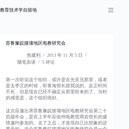
跳
过
教育技术学自留地
内
容
苏鲁豫皖接壤地区电教研究会
焦建利
2013 年 11 月 5 日
随笔杂谈
5 评论
第一次听说这个组织，或许是在光良兄那里，或者
是去枣庄的时候，听黄海馆长跟我说的。反正时间
不长，但是现在已经不确定从那里听来的了。当时
的感觉是，这个组织很好。
这次应邀出席苏鲁豫皖接壤地区电教研究会第二十
四届年会，是在上半年应徐州电教馆周岩馆长的盛
情邀约参加的。去了之后，才发现自己比想象的还
要无知。这个苏鲁豫皖接壤地区电教研究会是一个