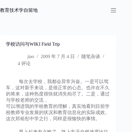
跳
过
教育技术学自留地
内
容
学校访问与WIKI Field Trip
jiao
2009 年 7 月 4 日
随笔杂谈
4 评论
每次去学校，我都会异常兴奋。一是可以驾
车，这对新手来说，是很正常的心态。也许在不久
的将来，这种热度很快就消失殆尽了。二是，通过
与学校老师的交流，
可以增进我的学校教育的理解，真实地看到目前学
校教师专业发展的状况和教育信息化的实际成效。
这次郑裕彤中学之行，同样是很愉快的事情。
早上起来有点晚了，路上车子自然速度比往