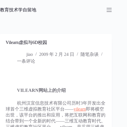
跳
过
教育技术学自留地
内
容
Vilearn虚拟与6D校园
jiao
2009 年 2 月 24 日
随笔杂谈
一条评论
VILEARN网站上的介绍
杭州汉宜信息技术有限公司历时3年开发出全
球首个三维虚拟教育社区平台——
vilearn
即将横空
出世，该平台的推出和应用，将把互联网和教育的
结合带到一个全新的时代——三维互动教育时代。
三维虚拟教育社区平台——vilearn，是采用三维虚