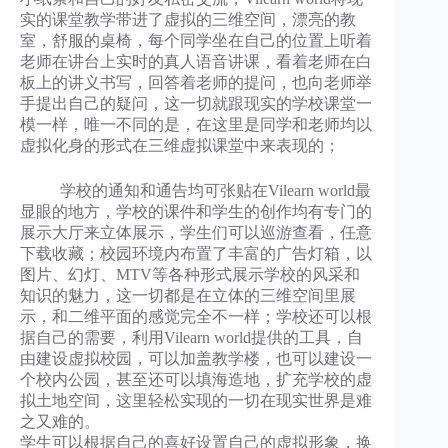
实的课堂教学带进了虚拟的三维空间，漂亮的教
室，舒服的桌椅，每个同学坐在自己的位置上听着
老师在讲台上实时的真人语音讲课，看着老师在白
板上的讲义书写，回答着老师的提问，也向老师举
手提出自己的疑问，这一切就跟现实的学校课堂一
模一样，唯一不同的是，在这里是同学和老师均以
虚拟化身的形式在三维虚拟课堂中来表现的；
学校的通知和通告均可张贴在Vilearn world最
显眼的地方，学校的课件和学生的创作均有专门的
展示大厅来立体展示，学生们可以巡游查看，任意
下载收藏；校园环境内布置了丰富的广告灯箱，以
图片、幻灯、MTV等各种形式展示学校的风采和
知识的魅力，这一切都是在立体的三维空间里展
示，和二维平面的感觉完全不一样；学校还可以根
据自己的需要，利用Vilearn world提供的工具，自
由建设虚拟校园，可以加盖教学楼，也可以建设一
个校内公园，甚至还可以填海造地，扩充学校的虚
拟土地空间，这里轻松实现的一切在现实世界是难
之又难的。
学生可以根据自己的喜好设置自己的虚拟形象，换