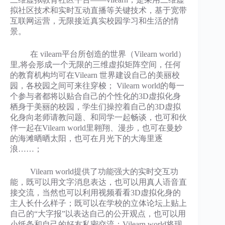
拟社区技术和实时互动直播等关键技术，基于宽带
互联网运营，无限接近真实校园学习和生活的情
景。
在 vilearn平台所创造的世界（Vilearn world）
里,将会形成一个无限的三维虚拟矩阵空间，任何
的教育机构均可在Vilearn 世界建设自己的美丽校
园，各校园之间可来往穿梭； Vilearn world的每一
个参与者都将以贴合自己的个性化的3D虚拟化身
栖身于美丽的校园，学生们操控着自己的3D虚拟
化身向老师请教问题、和同学一起畅谈，也可和伙
伴一起在Vilearn world里翱翔、漫步，也可在曼妙
的海滩晒晒太阳，也可在月光下的大海里逐
浪……；
Vilearn world提供了功能强大的实时交互功
能，既可以用文字消息表达，也可以用真人语音直
接交流，当然也可以利用视频看看3D虚拟化身的
主人长什么样子；既可以在学校的立体论坛上贴上
自己的“大字报”以表达自己的公开观点，也可以用
小纸条和自己的好友私密交流；Vilearn world将现