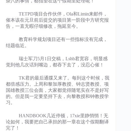
杂八的事情，都指望在这个假期里处理呢！
TETPD项目合作伙伴，Ola和Limin来邮件，
催本该在元旦前后提交的项目第一阶段中方研究报
告，一直无暇仔细修改，拖延至今。
教育科学规划项目还有一些指标没有完成，
结题临近。
瑞士军刀5月1日交稿，Lshb君宽容，明显感
觉到他几次话到嘴边，都吞下去了，没忍心催！
TK君的最后通牒又来了。每到这个时候，我
都倍感压力。上周和黎加厚教授、钟志贤教授、项
国雄教授三位会面，大家都觉得随笔实在不是好写
的。但是我一定要坚持下去，向黎教授和钟教授学
习。
HANDBOOK几近停顿，17xie里静悄悄！无
论如何，我要把自己承担的那一章在这个假期翻译
完了！