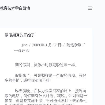
跳
过
教育技术学自留地
内
容
假假期真的开始了
jiao
2009 年 1 月 17 日
随笔杂谈
一条评论
期盼假期，就像小时候期盼过年一样。
假期来了，可是照样是一个假的假期。有好
多的事情，逼得你清闲不得。
昨天傍晚，在从办公室回家的路上，接到向
东的电话，问假期有什么计划。我说，计划到是一
箩筐，但是都实施不得。平时拖延累计下来的杂七