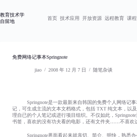
跳
过
教育技术学
内
首页
技术应用
开放资源
远程教育
课程
自留地
容
免费网络记事本Springnote
jiao
2008 年 12 月 7 日
随笔杂谈
Springnote是一款最新来自韩国的免费个人网络
记，可生成主流的文本文档格式，包括 TXT 纯文本，以及
理自已的个人笔记或进行项目组织。不仅如此，Spring
书签，喜欢的没有功夫看的电影，还有文件夹……不喜欢
Springnote界面看起来就亲切、简介、明快，熟悉