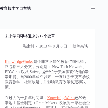
跳
过
教育技术学自留地
内
容
未来学习即将迎来的12个变革
焦建利
2013 年 8 月 6 日
随笔杂谈
KnowledgeWorks
是个非常不错的教育咨询机构，
它包括三大分支，分别是： New Tech Network、
EDWorks 以及 Strive。总部位于美国俄亥俄州的辛
辛那提。自2000年成立以来，一直服务于变革学校
教育教学，社区改进，并影响教育政策制定和决
策。
在过去的十多年时间里，
KnowledgeWorks
已经逐
渐地由基金制定（Grant Maker）发展为一家社会企
业（Social Enterprise）。而其中，它们的一个重要