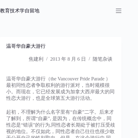
跳
过
教育技术学自留地
内
容
温哥华自豪大游行
焦建利
2013 年 8 月 6 日
随笔杂谈
温哥华自豪大游行（the Vancouver Pride Parade ）
最初同性恋者争取权利的游行派对，当时规模很
小。而现在，它已经发展成为加拿大西岸最大的同
性恋大游行，也是全球第五大游行活动。
起初，不理解为什么名字里有“自豪”二字。后来才
了解到，所谓“自豪”, 是因为，在传统概念中，同
性恋是“错误”的行为,同性恋者长期处于被打压受歧
视的地位。不仅如此，同性恋者自己往往也很少敢
于公开自己的性别取向。但是，在这个游行中,同