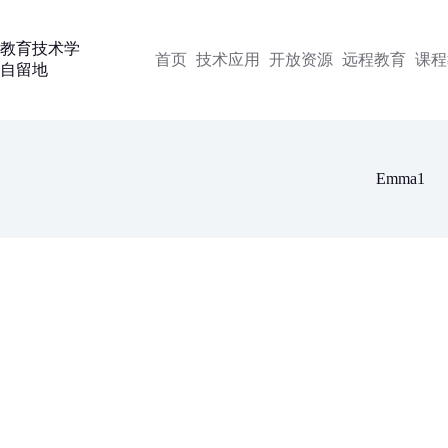
跳
过
教育技术学
内
首页
技术应用
开放资源
远程教育
课程
自留地
容
Emma1