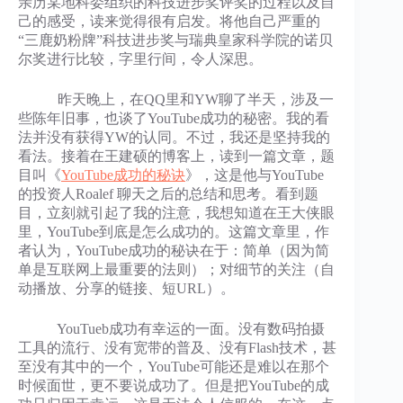
亲历某地科委组织的科技进步奖评奖的过程以及自
己的感受，读来觉得很有启发。将他自己严重的
“三鹿奶粉牌”科技进步奖与瑞典皇家科学院的诺贝
尔奖进行比较，字里行间，令人深思。
昨天晚上，在QQ里和YW聊了半天，涉及一
些陈年旧事，也谈了YouTube成功的秘密。我的看
法并没有获得YW的认同。不过，我还是坚持我的
看法。接着在王建硕的博客上，读到一篇文章，题
目叫《
YouTube成功的秘诀
》，这是他与YouTube
的投资人Roalef 聊天之后的总结和思考。看到题
目，立刻就引起了我的注意，我想知道在王大侠眼
里，YouTube到底是怎么成功的。这篇文章里，作
者认为，YouTube成功的秘诀在于：简单（因为简
单是互联网上最重要的法则）；对细节的关注（自
动播放、分享的链接、短URL）。
YouTueb成功有幸运的一面。没有数码拍摄
工具的流行、没有宽带的普及、没有Flash技术，甚
至没有其中的一个，YouTube可能还是难以在那个
时候面世，更不要说成功了。但是把YouTube的成