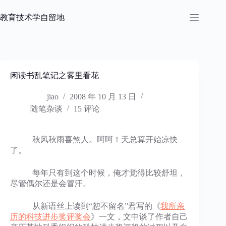
跳
过
教育技术学自留地
内
容
闲读书乱笔记之雾里看花
jiao
2008 年 10 月 13 日
随笔杂谈
15 评论
秋风秋雨喜煞人。呵呵！天总算开始凉快
了。
每年只有到这个时候，俺才觉得比较舒坦，
尽管偶尔还是会冒汗。
从新语丝上读到“恕不留名”君写的《
我所亲
历的科技进步奖评奖会
》一文，文中谈了作者自己