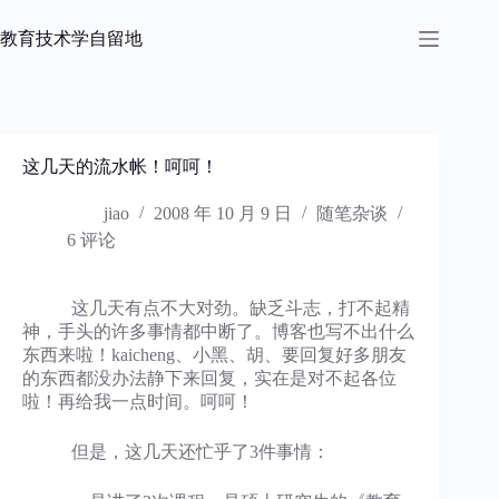
跳
过
教育技术学自留地
内
容
这几天的流水帐！呵呵！
jiao
2008 年 10 月 9 日
随笔杂谈
6 评论
这几天有点不大对劲。缺乏斗志，打不起精
神，手头的许多事情都中断了。博客也写不出什么
东西来啦！kaicheng、小黑、胡、要回复好多朋友
的东西都没办法静下来回复，实在是对不起各位
啦！再给我一点时间。呵呵！
但是，这几天还忙乎了3件事情：