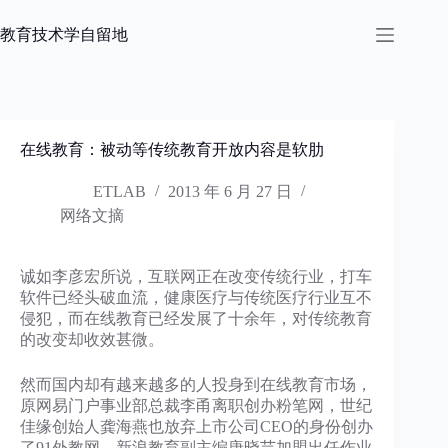
跳
过
教育技术学自留地
内
容
在线教育：被动等传统教育开放内容是软肋
ETLAB
2013 年 6 月 27 日
网络文摘
诚如李彦宏所说，互联网正在改变传统行业，打车
软件已经头破血流，健康医疗与传统医疗行业互不
侵犯，而在线教育已经发展了十余年，对传统教育
的改变却收效甚微。
然而国内却有越来越多的人投身到在线教育市场，
原网易门户事业部总裁李甬离职创办粉笔网，世纪
佳缘创始人龚海燕也放弃上市公司CEO的身份创办
了91外教网，新浪教育副主编唐晓芸加盟出任作业