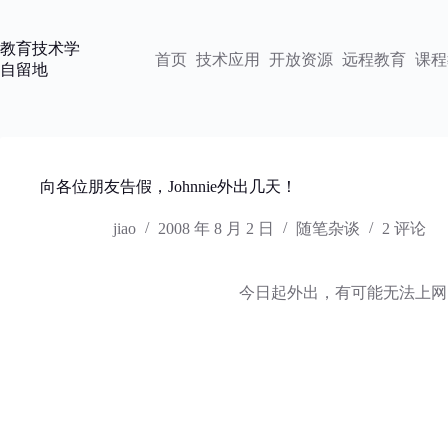
跳
过
教育技术学
内
首页
技术应用
开放资源
远程教育
课程
自留地
容
向各位朋友告假，Johnnie外出几天！
jiao
2008 年 8 月 2 日
随笔杂谈
2 评论
今日起外出，有可能无法上网